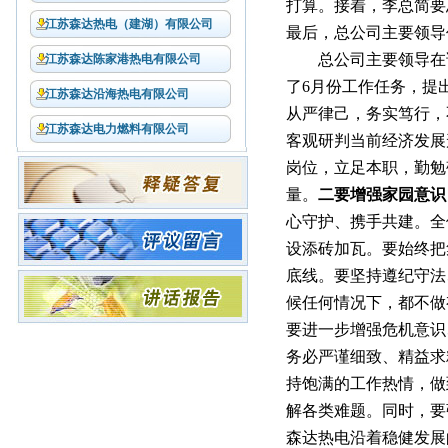
打算。接着，李总简要
江苏森达热电（建湖）有限公司
最后，总公司主要领导
总公司主要领导在
江苏森达陈家港热电有限公司
了6月份工作任务，提
江苏森达沿海热电有限公司
从严律己，务实笃行，
江苏森达电力燃料有限公司
客观研判当前经济发展
岗位，立足本职，勤勉
量。
二要增强家园意识
心守护、携手共建。全
设添砖加瓦。要始终把
底线。要
坚持遵纪守法
候任何情况下，都不做
要进一步增强危机意识
务必严谨细致、精益求
持饱满的工作热情，做
解各类难题。同时，要
森达热电沿着稳健发展