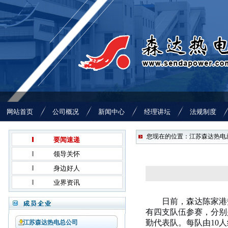
网站首页
公司概况
新闻中心
经理讲坛
法规制度
您现在的位置：江苏森达热电总
要闻速递
领导关怀
身边好人
业界资讯
日前，森达陈家港
有四支队伍参赛，分别
勤代表队。每队由10
江苏森达热电总公司